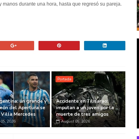
y manos durante una hora, hasta que regresó su pareja.
Portada
gentina: un grande y
Accidente en Tilisarao:
eón del Apertura se
imputan a un joven por la
n Villa Mercedes
muerte de tres amigos
05, 2026
August 05, 2026