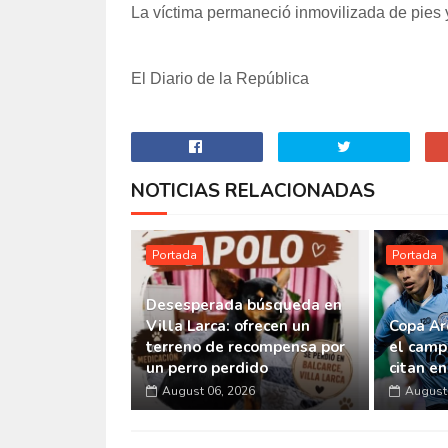
La víctima permaneció inmovilizada de pies 
El Diario de la República
NOTICIAS RELACIONADAS
Portada
Portada
Desesperada búsqueda en
Villa Larca: ofrecen un
Copa Ar
terreno de recompensa por
el camp
un perro perdido
citan e
August 06, 2026
August 