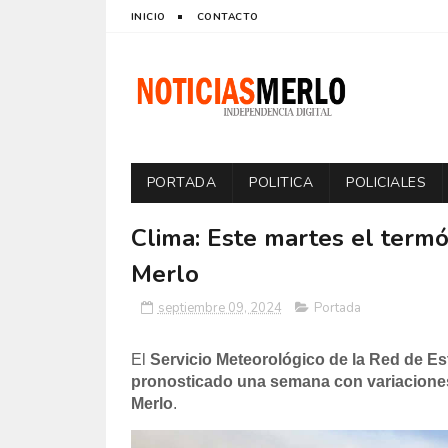
INICIO
CONTACTO
PORTADA
POLITICA
POLICIALES
Clima: Este martes el term
Merlo
septiembre 09, 2024
Portada
El
Servicio Meteorológico de la Red de E
pronosticado una semana con variaciones 
Merlo
.