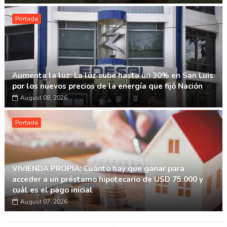
Portada
Aumenta la luz: La luz sube hasta un 30% en San Luis
por los nuevos precios de la energía que fijó Nación
August 08, 2026
Portada
VIVIENDA PROPIA: Cuánto hay que ganar para
acceder a un préstamo hipotecario de USD 75.000 y
cuál es el pago inicial
August 07, 2026