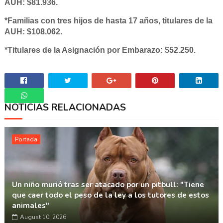
AUH: $81.936.
*Familias con tres hijos de hasta 17 años, titulares de la
AUH: $108.062.
*Titulares de la Asignación por Embarazo: $52.250.
NOTICIAS RELACIONADAS
Whatsapp
Portada
Un niño murió tras ser atacado por un pitbull: "Tiene
que caer todo el peso de la ley a los tutores de estos
animales"
August 10, 2026