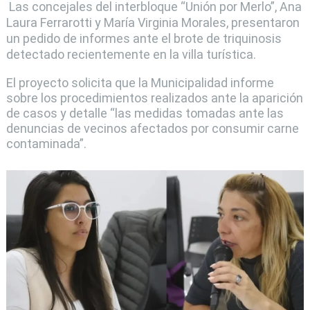
Las concejales del interbloque “Unión por Merlo”, Ana
Laura Ferrarotti y María Virginia Morales, presentaron
un pedido de informes ante el brote de triquinosis
detectado recientemente en la villa turística.
El proyecto solicita que la Municipalidad informe
sobre los procedimientos realizados ante la aparición
de casos y detalle “las medidas tomadas ante las
denuncias de vecinos afectados por consumir carne
contaminada”.