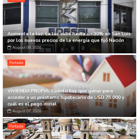
Aumenta la luz: La luz sube hasta un 30% en San Luis
por los nuevos precios de la energía que fijó Nación
August 08, 2026
Portada
VIVIENDA PROPIA: Cuánto hay que ganar para
acceder a un préstamo hipotecario de USD 75.000 y
cuál es el pago inicial
August 07, 2026
Portada