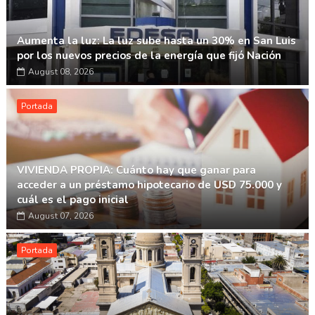
Aumenta la luz: La luz sube hasta un 30% en San Luis
por los nuevos precios de la energía que fijó Nación
August 08, 2026
Portada
VIVIENDA PROPIA: Cuánto hay que ganar para
acceder a un préstamo hipotecario de USD 75.000 y
cuál es el pago inicial
August 07, 2026
Portada