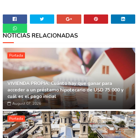
NOTICIAS RELACIONADAS
Whatsapp
Portada
VIVIENDA PROPIA: Cuánto hay que ganar para
acceder a un préstamo hipotecario de USD 75.000 y
cuál es el pago inicial
August 07, 2026
Portada