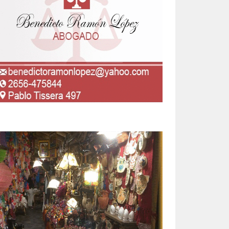
“La
idad
nte
e