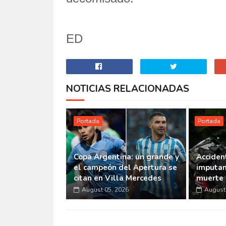
ED
NOTICIAS RELACIONADAS
Portada
Portada
Copa Argentina: un grande y
Accident
el campeón del Apertura se
imputan
citan en Villa Mercedes
muerte 
August 05, 2026
August 