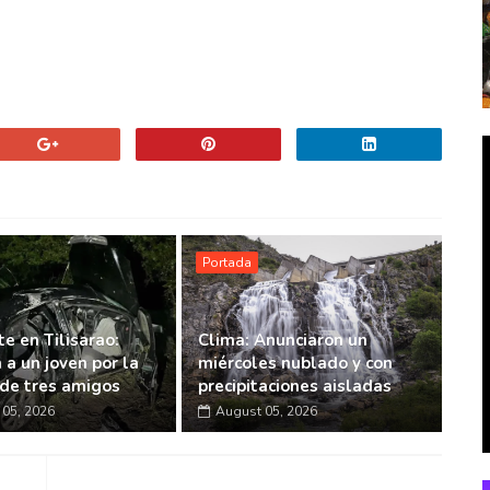
Portada
e en Tilisarao:
Clima: Anunciaron un
 a un joven por la
miércoles nublado y con
de tres amigos
precipitaciones aisladas
05, 2026
August 05, 2026