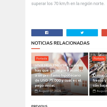
superar los 70 km/h en la región norte.
NOTICIAS RELACIONADAS
Portada
Portada
VIVIENDA PROPIA: Cuánto
hay que ganar para acceder
a un préstamo hipotecario
Clima: 
de USD 75.000 y cuál es el
fresco y
pago inicial
con baj
August 07, 2026
August 
PREVIOUS