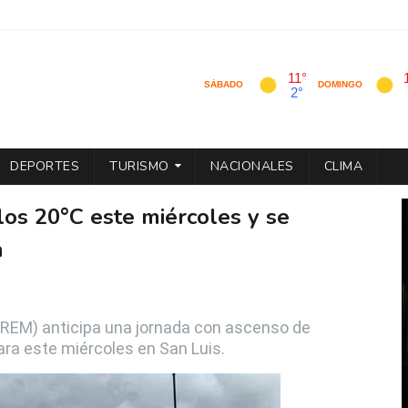
DEPORTES
TURISMO
NACIONALES
CLIMA
los 20°C este miércoles y se
h
(REM) anticipa una jornada con ascenso de
ra este miércoles en San Luis.