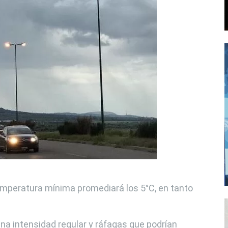
 temperatura mínima promediará los 5°C, en tanto
una intensidad regular y ráfagas que podrían