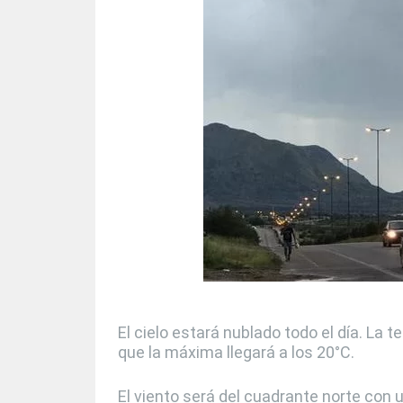
El cielo estará nublado todo el día. La
que la máxima llegará a los 20°C.
El viento será del cuadrante norte con 