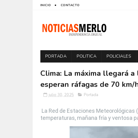
INICIO
CONTACTO
PORTADA
POLITICA
POLICIALES
Clima: La máxima llegará a 
esperan ráfagas de 70 km/
julio 30, 2025
Portada
La Red de Estaciones Meteorológicas 
temperaturas, mañana fría y ventosa pa