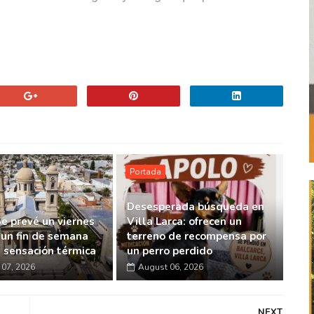
Portada
Desesperada búsqueda en
Se prevé un viernes
Villa Larca: ofrecen un
 un fin de semana
terreno de recompensa por
a sensación térmica
un perro perdido
07, 2026
August 06, 2026
NEXT