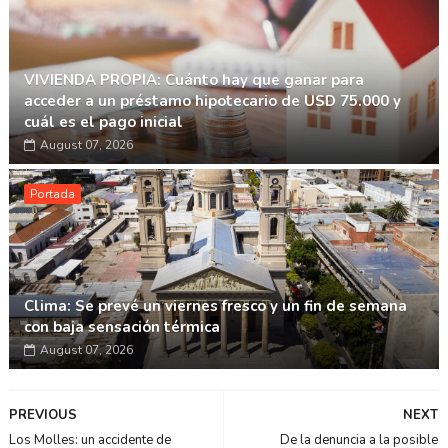
VIVIENDA PROPIA: Cuánto hay que ganar para
acceder a un préstamo hipotecario de USD 75.000 y
cuál es el pago inicial
August 07, 2026
Portada
Clima: Se prevé un viernes fresco y un fin de semana
con baja sensación térmica
August 07, 2026
PREVIOUS
NEXT
Los Molles: un accidente de
De la denuncia a la posible