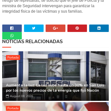
riesgo de represalias, se solicitó que el jefe de Policía y la
ministra de Seguridad intervengan para garantizar la
integridad física de las víctimas y sus familias.
NOTICIAS RELACIONADAS
Whatsapp
Portada
Aumenta la luz: La luz sube hasta un 30% en San Luis
por los nuevos precios de la energía que fijó Nación
August 08, 2026
Portada