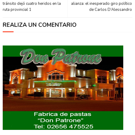
tránsito dejó cuatro heridos en la
alianza: el inesperado giro político
ruta provincial 1
de Carlos D’Alessandro
REALIZA UN COMENTARIO