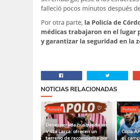
falleció pocos minutos después deb
Por otra parte,
la Policía de Córd
médicas trabajaron en el lugar 
y garantizar la seguridad en la 
NOTICIAS RELACIONADAS
Portada
Portada
Desesperada búsqueda en
Villa Larca: ofrecen un
Copa Ar
terreno de recompensa por
el camp