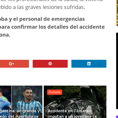
ido a las graves lesiones sufridas.
oba y el personal de emergencias
para confirmar los detalles del accidente
zona.
Portada
gentina: un grande y
Accidente en Tilisarao:
eón del Apertura se
imputan a un joven por la