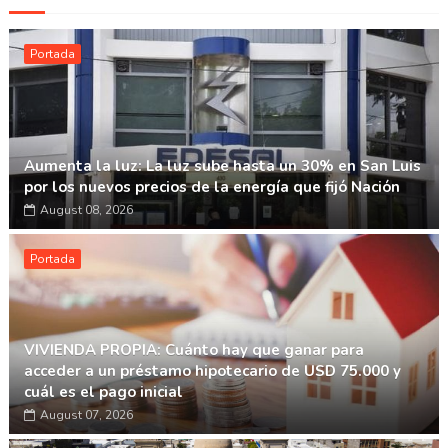
Portada
Aumenta la luz: La luz sube hasta un 30% en San Luis
por los nuevos precios de la energía que fijó Nación
August 08, 2026
Portada
VIVIENDA PROPIA: Cuánto hay que ganar para
acceder a un préstamo hipotecario de USD 75.000 y
cuál es el pago inicial
August 07, 2026