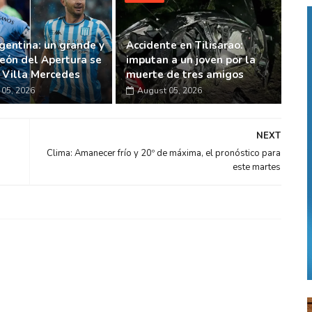
gentina: un grande y
Accidente en Tilisarao:
eón del Apertura se
imputan a un joven por la
n Villa Mercedes
muerte de tres amigos
05, 2026
August 05, 2026
NEXT
Clima: Amanecer frío y 20º de máxima, el pronóstico para
este martes