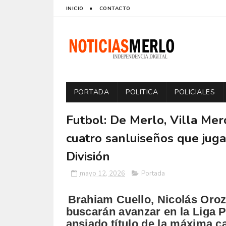
INICIO
CONTACTO
PORTADA
POLITICA
POLICIALES
Futbol: De Merlo, Villa Mer
cuatro sanluiseños que juga
División
mayo 12, 2026
Portada
Brahiam Cuello, Nicolás Oroz
buscarán avanzar en la Liga P
ansiado título de la máxima ca