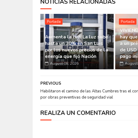
NOTICIAS RELACIONADAS
Portada
Portada
VIVIEND
Aumenta la luz: La luz sube
hay que
hasta un 30% en San Luis
a un pr
por los nuevos precios de la
de USD 
energía que fijó Nación
pago ini
August 08, 2026
August 
PREVIOUS
Habilitaron el camino de las Altas Cumbres tras el cor
por obras preventivas de seguridad vial
REALIZA UN COMENTARIO