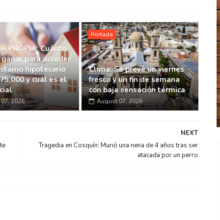
Portada
A PROPIA: Cuánto
 ganar para acceder
éstamo hipotecario
Clima: Se prevé un viernes
75.000 y cuál es el
fresco y un fin de semana
cial
con baja sensación térmica
07, 2026
August 07, 2026
NEXT
te
Tragedia en Cosquín: Murió una nena de 4 años tras ser
atacada por un perro