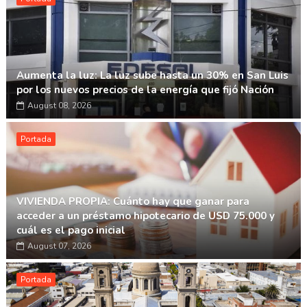
Aumenta la luz: La luz sube hasta un 30% en San Luis
por los nuevos precios de la energía que fijó Nación
August 08, 2026
Portada
VIVIENDA PROPIA: Cuánto hay que ganar para
acceder a un préstamo hipotecario de USD 75.000 y
cuál es el pago inicial
August 07, 2026
Portada