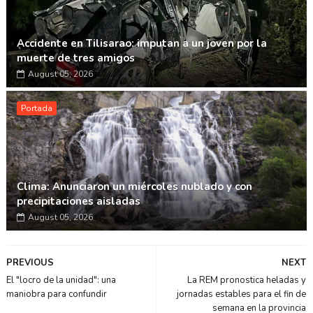
Accidente en Tilisarao: imputan a un joven por la
muerte de tres amigos
August 05, 2026
Portada
Clima: Anunciaron un miércoles nublado y con
precipitaciones aisladas
August 05, 2026
PREVIOUS
NEXT
El "locro de la unidad": una
La REM pronostica heladas y
maniobra para confundir
jornadas estables para el fin de
semana en la provincia