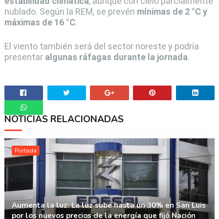
estabilidad climática
, aunque con cielo parcialmente
nublado. Según la REM, se prevén
mínimas de 2 °C y
máximas de 16 °C
.
El viento también será del sector noreste y podría
presentar
algunas ráfagas durante la jornada
.
NOTICIAS RELACIONADAS
Whatsapp
Portada
Aumenta la luz: La luz sube hasta un 30% en San Luis
por los nuevos precios de la energía que fijó Nación