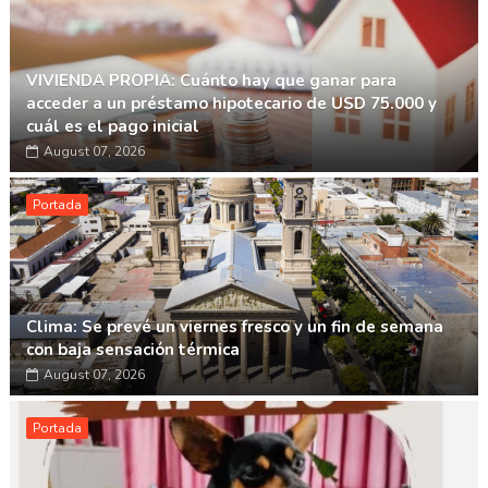
VIVIENDA PROPIA: Cuánto hay que ganar para
acceder a un préstamo hipotecario de USD 75.000 y
cuál es el pago inicial
August 07, 2026
Portada
Clima: Se prevé un viernes fresco y un fin de semana
con baja sensación térmica
August 07, 2026
Portada