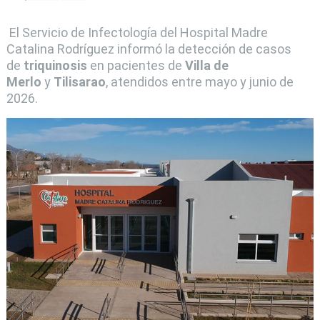
El Servicio de Infectología del Hospital Madre
Catalina Rodríguez informó la detección de casos
de
triquinosis
en pacientes de
Villa de
Merlo
y
Tilisarao
, atendidos entre mayo y junio de
2026.