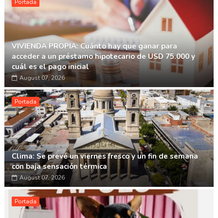
Portada
VIVIENDA PROPIA: Cuánto hay que ganar para
acceder a un préstamo hipotecario de USD 75.000 y
cuál es el pago inicial
August 07, 2026
Portada
Clima: Se prevé un viernes fresco y un fin de semana
con baja sensación térmica
August 07, 2026
Portada