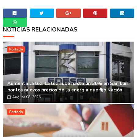
NOTICIAS RELACIONADAS
Whatsapp
Portada
Aumenta la luz: La luz sube hasta un 30% en San Luis
por los nuevos precios de la energía que fijó Nación
August 08, 2026
Portada