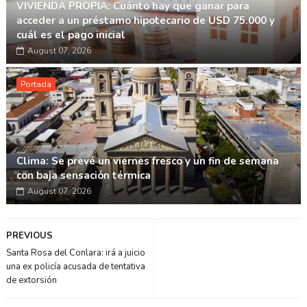
VIVIENDA PROPIA: Cuánto hay que ganar para
acceder a un préstamo hipotecario de USD 75.000 y
cuál es el pago inicial
August 07, 2026
Portada
Clima: Se prevé un viernes fresco y un fin de semana
con baja sensación térmica
August 07, 2026
PREVIOUS
Santa Rosa del Conlara: irá a juicio
una ex policía acusada de tentativa
de extorsión