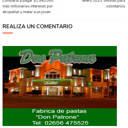
Lombardi a pagar $1.540.000
enero 2023: oficinas para
más millonarios intereses por
solicitarlos
atropellar y matar a un joven
REALIZA UN COMENTARIO