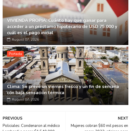
VIVIENDA PROPIA: Cuánto hay que ganar para
acceder a un préstamo hipotecario de USD 75.000 y
cuál es el pago inicial
August 07, 2026
Portada
Clima: Se prevé un viernes fresco y un fin de semana
con baja sensación térmica
August 07, 2026
PREVIOUS
NEXT
Policiales: Condenaron al médico
Mujeres cobran $60 mil pesos en