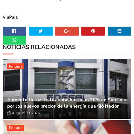
ViaPais
NOTICIAS RELACIONADAS
Whatsapp
Portada
Aumenta la luz: La luz sube hasta un 30% en San Luis
por los nuevos precios de la energía que fijó Nación
August 08, 2026
Portada