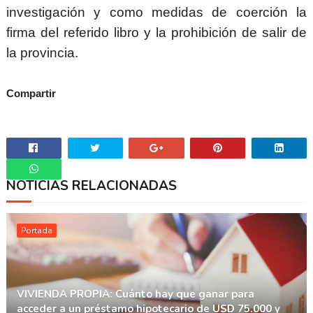
investigación y como medidas de coerción la
firma del referido libro y la prohibición de salir de
la provincia.
Compartir
NOTICIAS RELACIONADAS
Whatsapp
Portada
VIVIENDA PROPIA: Cuánto hay que ganar para
acceder a un préstamo hipotecario de USD 75.000 y