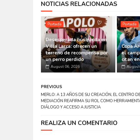
NOTICIAS RELACIONADAS
Portada
Portada
Desesperada búsqueda en
Villa Larca: ofrecen un
Copa Ar
terreno de recompensa por
el camp
un perro perdido
citan e
August 06, 2026
August 
PREVIOUS
MERLO: A 13 AÑOS DE SU CREACIÓN, EL CENTRO D
MEDIACIÓN REAFIRMA SU ROL COMO HERRAMIENT
DIÁLOGO Y ACCESO A JUSTICIA
REALIZA UN COMENTARIO