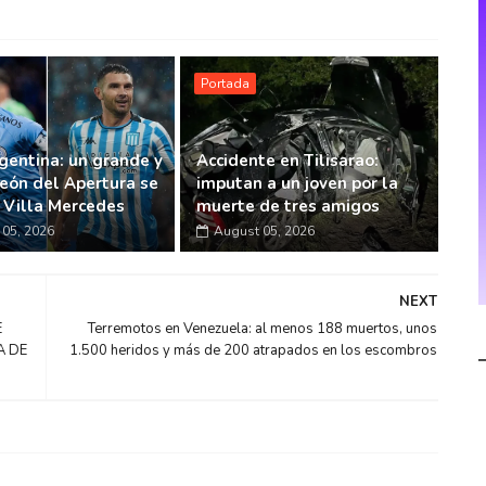
Portada
gentina: un grande y
Accidente en Tilisarao:
eón del Apertura se
imputan a un joven por la
n Villa Mercedes
muerte de tres amigos
05, 2026
August 05, 2026
NEXT
E
Terremotos en Venezuela: al menos 188 muertos, unos
A DE
1.500 heridos y más de 200 atrapados en los escombros