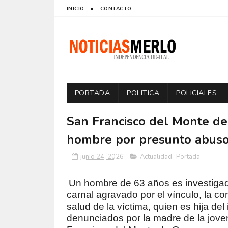
INICIO
CONTACTO
PORTADA
POLITICA
POLICIALES
San Francisco del Monte de 
hombre por presunto abuso 
junio 24, 2026
Actualidad
,
Portada
Un hombre de 63 años es investigad
carnal agravado por el vínculo, la co
salud de la víctima, quien es hija de
denunciados por la madre de la joven